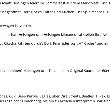
erschaft Heisingen feiert ihr Sommerfest auf dem Marktplatz! Und s
fé ist geöffnet. Dort gibt es Kaffee und Kuchen. Der Spielmannszug
ewagen ist vor Ort.
einschaft Heisingen und Heisingen klimaneutral stellen ihre Arbei
ibt Rikscha-Fahrten durch’s Dorf, Fahrräder von „AT-Cycles“ und e
l live erleben? Mitsingen und Tanzen zum Original Sound der 60er
es, CCR, Deep Purple, Eagles, über Dire Streats, Beatles, T. Rex, B
Lage oder Lindenberg, bis hin zu aktuellen Interpreten. Wir sind