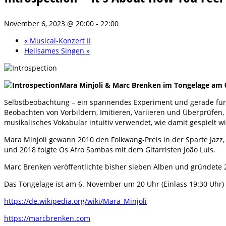
November 6, 2023 @ 20:00
-
22:00
«
Musical-Konzert II
Heilsames Singen
»
Mara Minjoli & Marc Brenken im Tongelage am 
Selbstbeobachtung – ein spannendes Experiment und gerade für M
Beobachten von Vorbildern, Imitieren, Variieren und Überprüfen,
musikalisches Vokabular intuitiv verwendet, wie damit gespielt w
Mara Minjoli gewann 2010 den Folkwang-Preis in der Sparte Jazz, t
und 2018 folgte Os Afro Sambas mit dem Gitarristen João Luis.
Marc Brenken veröffentlichte bisher sieben Alben und gründete 2
Das Tongelage ist am 6. November um 20 Uhr (Einlass 19:30 Uhr) i
https://de.wikipedia.org/wiki/Mara_Minjoli
https://marcbrenken.com