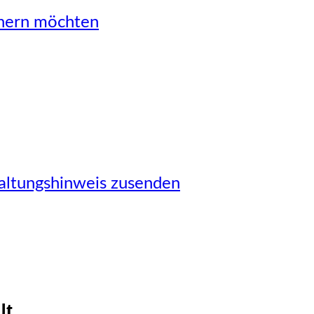
önern möchten
taltungshinweis zusenden
It