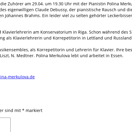
e Zuhörer am 29.04. um 19.30 Uhr mit der Pianistin Polina Merkul
s eigenwilligen Claude Debussy, der pianistische Rausch und die 
n Johannes Brahms. Ein leider viel zu selten gehörter Leckerbiss
nd Klavierlehrerin am Konservatorium in Riga. Schon während des S
als Klavierlehrerin und Korrepetitorin in Lettland und Russland.
sikensembles, als Korrepetitorin und Lehrerin für Klavier. Ihre be
iszt, N. Medtner. Polina Merkulova lebt und arbeitet in Essen.
olina-merkulova.de
der sind mit
*
markiert