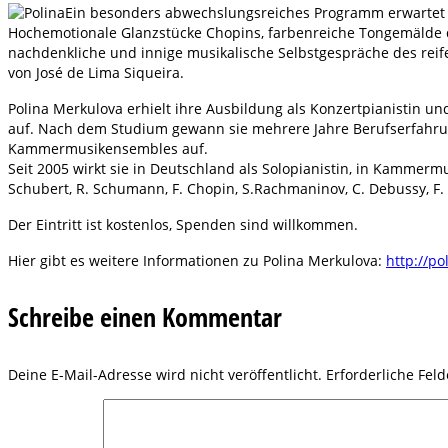
Ein besonders abwechslungsreiches Programm erwartet di
Hochemotionale Glanzstücke Chopins, farbenreiche Tongemälde de
nachdenkliche und innige musikalische Selbstgespräche des reife
von José de Lima Siqueira.
Polina Merkulova erhielt ihre Ausbildung als Konzertpianistin u
auf. Nach dem Studium gewann sie mehrere Jahre Berufserfahrung 
Kammermusikensembles auf.
Seit 2005 wirkt sie in Deutschland als Solopianistin, in Kammermu
Schubert, R. Schumann, F. Chopin, S.Rachmaninov, C. Debussy, F. L
Der Eintritt ist kostenlos, Spenden sind willkommen.
Hier gibt es weitere Informationen zu Polina Merkulova:
http://p
Schreibe einen Kommentar
Deine E-Mail-Adresse wird nicht veröffentlicht.
Erforderliche Fel