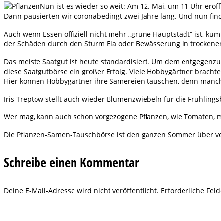
Nun ist es wieder so weit: Am 12. Mai, um 11 Uhr erö
Dann pausierten wir coronabedingt zwei Jahre lang. Und nun finde
Auch wenn Essen offiziell nicht mehr „grüne Hauptstadt“ ist, kü
der Schäden durch den Sturm Ela oder Bewässerung in trockenen
Das meiste Saatgut ist heute standardisiert. Um dem entgegenzuw
diese Saatgutbörse ein großer Erfolg. Viele Hobbygärtner brach
Hier können Hobbygärtner ihre Sämereien tauschen, denn manch
Iris Treptow stellt auch wieder Blumenzwiebeln für die Frühling
Wer mag, kann auch schon vorgezogene Pflanzen, wie Tomaten, m
Die Pflanzen-Samen-Tauschbörse ist den ganzen Sommer über von 
Schreibe einen Kommentar
Deine E-Mail-Adresse wird nicht veröffentlicht.
Erforderliche Fel