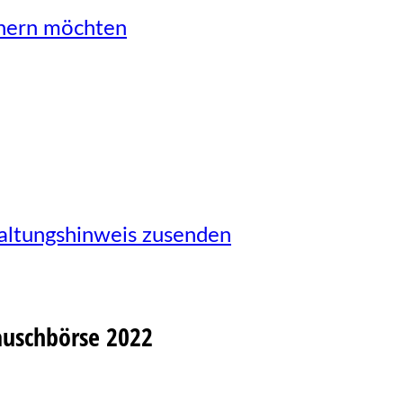
önern möchten
taltungshinweis zusenden
auschbörse 2022