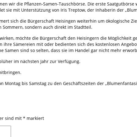
ffnen wir die Pflanzen-Samen-Tauschbörse. Die erste Saatgutbörse
t sie mit Unterstützung von Iris Treptow, der Inhaberin der „Blum
mmert sich die Bürgerschaft Heisingen weiterhin um ökologische Z
 Sommern, sondern auch direkt im Stadtteil.
irken, möchte die Bürgerschaft den Heisingern die Möglichkeit ge
ten ihre Sämereien mit oder bedienten sich des kostenlosen Ange
e Samen sind so selten, dass sie im Handel gar nicht mehr erwo
sblüher im nächsten Jahr zur Verfügung.
itbringen.
Montag bis Samstag zu den Geschäftszeiten der „Blumenfantasie“ 
der sind mit
*
markiert