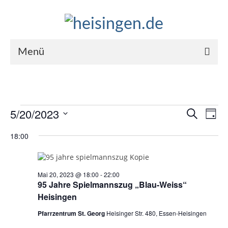
Menü
Bürgerschaft
Rückblick 2024
Veranstaltungen
5/20/2023
Veranst
Ver
Suche
Tag
Rückblick 2023
Datum
für
Suche
Ans
18:00
wählen.
Kontaktformular
Mai
und
Nav
Mitgliedschaft
20,
Ansicht
Mai 20, 2023 @ 18:00
-
22:00
95 Jahre Spielmannszug „Blau-Weiss“
Heisingen
2023
Navigat
Heisingen
Geschichte
Pfarrzentrum St. Georg
Heisinger Str. 480, Essen-Heisingen
Gestern und heute