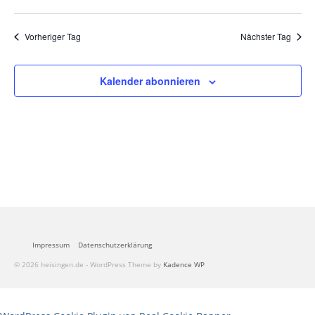
Heisinger Lieder und Gedichte
Vorheriger Tag
Nächster Tag
Das Heisinger Brevier
Kalender abonnieren
Heisinger Brevier – Lexikon
Was ist los in Heisingen?
Orte in Heisingen, die wir verschönern
möchten
Gastronomie
Gemeinde
Kids und Teens
Impressum
Datenschutzerklärung
© 2026 heisingen.de - WordPress Theme by
Kadence WP
Unterkunft
Vereine