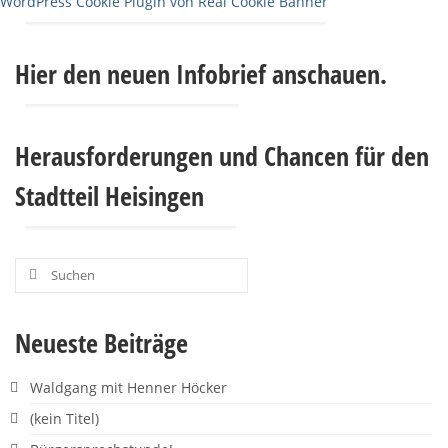
WordPress Cookie Plugin von Real Cookie Banner
Musik & Kultur
Sonstiges
Hier den neuen Infobrief anschauen.
Newsletter
Termine
Herausforderungen und Chancen für den
Hier können Sie uns einen
Stadtteil Heisingen
Veranstaltungshinweis zusenden
Ruhrhalbinsel
Suchen
nach:
Neueste Beiträge
Waldgang mit Henner Höcker
(kein Titel)